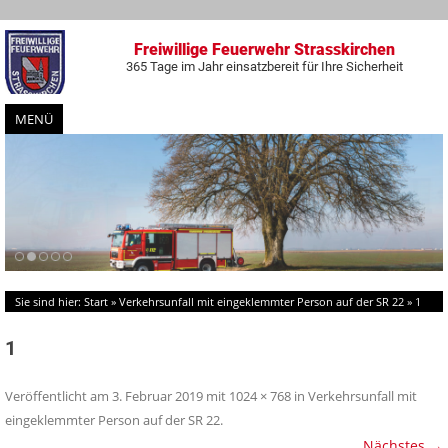
Freiwillige Feuerwehr Strasskirchen
365 Tage im Jahr einsatzbereit für Ihre Sicherheit
MENÜ
Zum
Inhalt
springen
Sie sind hier:
Start
»
Verkehrsunfall mit eingeklemmter Person auf der SR 22
»
1
1
Veröffentlicht am
3. Februar 2019
mit
1024 × 768
in
Verkehrsunfall mit
eingeklemmter Person auf der SR 22
.
Nächstes →