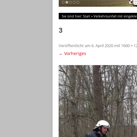
Sie sind hier:
Start
»
Verkehrsunfall mit eingekl
3
Veröffentlicht am
6. April 2020
mit
1600 × 1
← Vorheriges