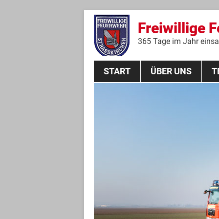
Freiwillige 
365 Tage im Jahr einsat
START
ÜBER UNS
T
Aktive Mannschaft
THL
Führungskräfte
Feuerwehrverein
Jugendgruppe
Absturzsicherungsgruppe
Historie