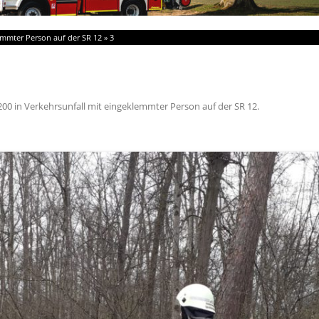
emmter Person auf der SR 12
»
3
200
in
Verkehrsunfall mit eingeklemmter Person auf der SR 12
.