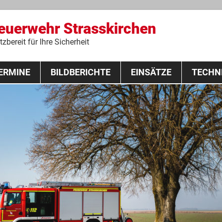
Feuerwehr Strasskirchen
zbereit für Ihre Sicherheit
Zum
ERMINE
BILDBERICHTE
Inhalt
EINSÄTZE
TECHN
springen
 Lehrgang 2020
Fahrzeuge
Ausrüstung
Schutzausrü