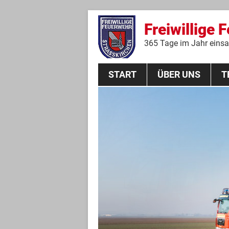
Freiwillige 
365 Tage im Jahr einsat
START
ÜBER UNS
T
Aktive Mannschaft
THL
Führungskräfte
Feuerwehrverein
Jugendgruppe
Absturzsicherungsgruppe
Historie