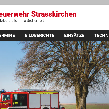
Feuerwehr Strasskirchen
zbereit für Ihre Sicherheit
Zum
ERMINE
BILDBERICHTE
Inhalt
EINSÄTZE
TECHN
springen
 Lehrgang 2020
Fahrzeuge
Ausrüstung
Schutzausrü