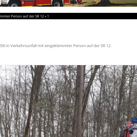
emmter Person auf der SR 12
»
1
200
in
Verkehrsunfall mit eingeklemmter Person auf der SR 12
.