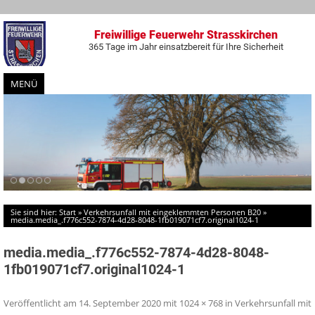
Freiwillige Feuerwehr Strasskirchen
365 Tage im Jahr einsatzbereit für Ihre Sicherheit
MENÜ
Zum
Inhalt
springen
Sie sind hier:
Start
»
Verkehrsunfall mit eingeklemmten Personen B20
»
media.media_.f776c552-7874-4d28-8048-1fb019071cf7.original1024-1
media.media_.f776c552-7874-4d28-8048-
1fb019071cf7.original1024-1
Veröffentlicht am
14. September 2020
mit
1024 × 768
in
Verkehrsunfall mit