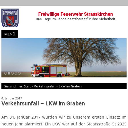
Freiwillige Feuerwehr Strasskirchen
365 Tage im Jahr einsatzbereit für Ihre Sicherheit
MENÜ
Zum
Inhalt
springen
Sie sind hier:
Start
»
Verkehrsunfall – LKW im Graben
4. Januar 2017
Verkehrsunfall – LKW im Graben
Am 04. Januar 2017 wurden wir zu unserem ersten Einsatz im
neuen Jahr alarmiert. Ein LKW war auf der Staatsstraße St 2325