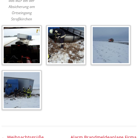
das MZF bei der
Absicherung am
Ortseingang
Straßkirchen
Beitragsnavigation
←
Weihnachtsgrüße
Alarm Brandmeldeanlage Firma