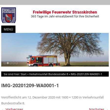
Freiwillige Feuerwehr Strasskirchen
365 Tage im Jahr einsatzbereit für Ihre Sicherheit
MENÜ
Zum
Inhalt
springen
Sie sind hier:
Start
»
Verkehrsunfall Bundesstraße 8
»
IMG-20201209-WA0001-1
IMG-20201209-WA0001-1
Veröffentlicht am
12. Dezember 2020
mit
1600 × 1200
in
Verkehrsunfall
Bundesstraße 8
.
← Vorheriges
Nächstes →