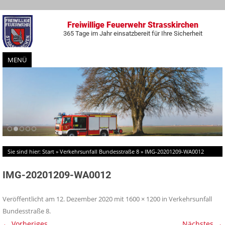
Freiwillige Feuerwehr Strasskirchen
365 Tage im Jahr einsatzbereit für Ihre Sicherheit
MENÜ
Zum
Inhalt
springen
Sie sind hier:
Start
»
Verkehrsunfall Bundesstraße 8
»
IMG-20201209-WA0012
IMG-20201209-WA0012
Veröffentlicht am
12. Dezember 2020
mit
1600 × 1200
in
Verkehrsunfall
Bundesstraße 8
.
← Vorheriges
Nächstes →