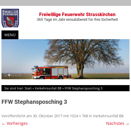
Freiwillige Feuerwehr Strasskirchen
365 Tage im Jahr einsatzbereit für Ihre Sicherheit
MENÜ
Zum
Inhalt
springen
Sie sind hier:
Start
»
Verkehrsunfall B8
»
FFW Stephansposching 3
FFW Stephansposching 3
Veröffentlicht am
30. Oktober 2017
mit
1024 × 768
in
Verkehrsunfall B8
.
← Vorheriges
Nächstes →