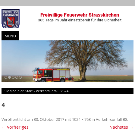
Freiwillige Feuerwehr Strasskirchen
365 Tage im Jahr einsatzbereit für Ihre Sicherheit
MENÜ
Zum
Inhalt
springen
Sie sind hier:
Start
»
Verkehrsunfall B8
»
4
4
Veröffentlicht am
30. Oktober 2017
mit
1024 × 768
in
Verkehrsunfall B8
.
← Vorheriges
Nächstes →