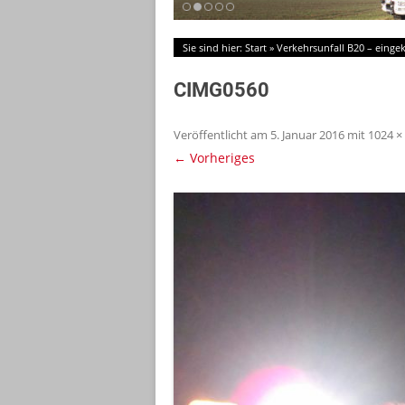
Sie sind hier:
Start
»
Verkehrsunfall B20 – eing
CIMG0560
Veröffentlicht am
5. Januar 2016
mit
1024 ×
← Vorheriges