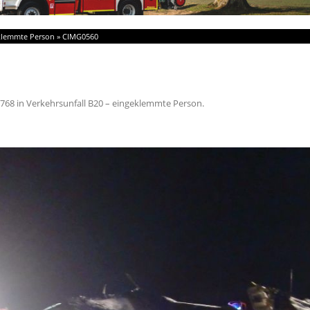
eklemmte Person
»
CIMG0560
 768
in
Verkehrsunfall B20 – eingeklemmte Person
.