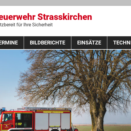
Feuerwehr Strasskirchen
zbereit für Ihre Sicherheit
Zum
ERMINE
BILDBERICHTE
Inhalt
EINSÄTZE
TECHN
springen
 Lehrgang 2020
Fahrzeuge
Ausrüstung
Schutzausrü