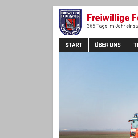
Freiwillige 
365 Tage im Jahr einsat
START
ÜBER UNS
T
Aktive Mannschaft
THL
Führungskräfte
Feuerwehrverein
Jugendgruppe
Absturzsicherungsgruppe
Historie