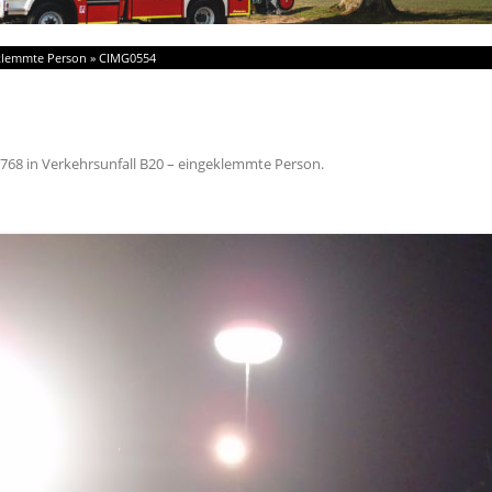
eklemmte Person
»
CIMG0554
 768
in
Verkehrsunfall B20 – eingeklemmte Person
.