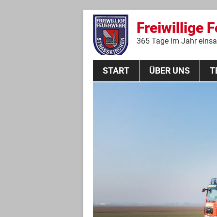
Freiwillige 
365 Tage im Jahr einsat
START
ÜBER UNS
T
Aktive Mannschaft
THL
Führungskräfte
Feuerwehrverein
Jugendgruppe
Absturzsicherungsgruppe
Historie