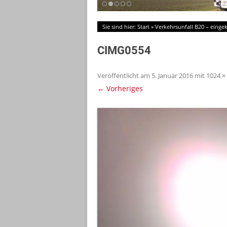
Sie sind hier:
Start
»
Verkehrsunfall B20 – eing
CIMG0554
Veröffentlicht am
5. Januar 2016
mit
1024 ×
← Vorheriges