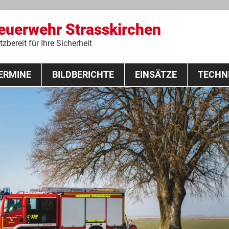
Feuerwehr Strasskirchen
zbereit für Ihre Sicherheit
Zum
ERMINE
BILDBERICHTE
Inhalt
EINSÄTZE
TECHN
springen
 Lehrgang 2020
Fahrzeuge
Ausrüstung
Schutzausrü