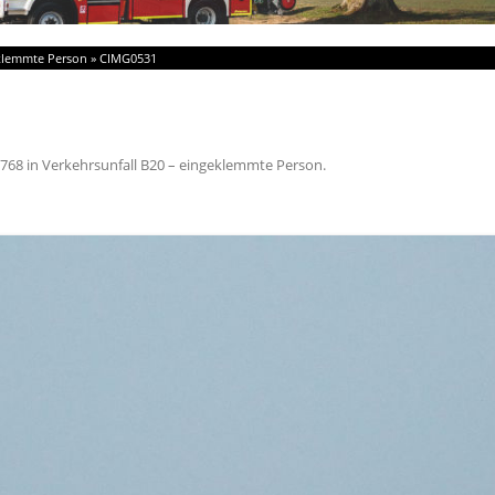
eklemmte Person
»
CIMG0531
 768
in
Verkehrsunfall B20 – eingeklemmte Person
.