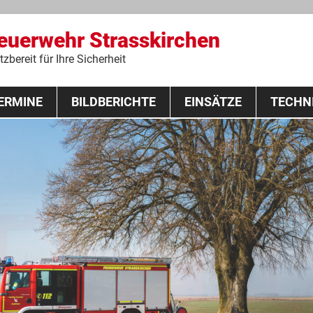
Feuerwehr Strasskirchen
zbereit für Ihre Sicherheit
Zum
ERMINE
BILDBERICHTE
Inhalt
EINSÄTZE
TECHN
springen
 Lehrgang 2020
Fahrzeuge
Ausrüstung
Schutzausrü