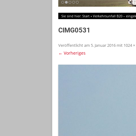
Sie sind hier:
Start
»
Verkehrsunfall B20 – eing
CIMG0531
Veröffentlicht am
5. Januar 2016
mit
1024 ×
← Vorheriges