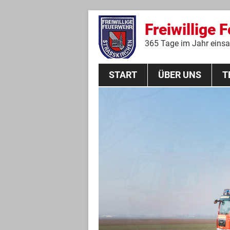
Freiwillige 
365 Tage im Jahr einsat
START
ÜBER UNS
T
Aktive Mannschaft
THL
Führungskräfte
Feuerwehrverein
Jugendgruppe
Absturzsicherungsgruppe
Historie