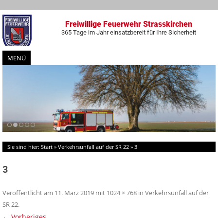
Freiwillige Feuerwehr Strasskirchen
365 Tage im Jahr einsatzbereit für Ihre Sicherheit
MENÜ
Zum
Inhalt
springen
Sie sind hier:
Start
»
Verkehrsunfall auf der SR 22
»
3
3
Veröffentlicht am
11. März 2019
mit
1024 × 768
in
Verkehrsunfall auf der
SR 22
.
← Vorheriges