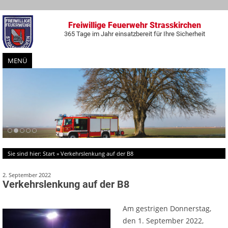
Freiwillige Feuerwehr Strasskirchen
365 Tage im Jahr einsatzbereit für Ihre Sicherheit
MENÜ
Zum
Inhalt
springen
Sie sind hier:
Start
»
Verkehrslenkung auf der B8
2. September 2022
Verkehrslenkung auf der B8
Am gestrigen Donnerstag,
den 1. September 2022,