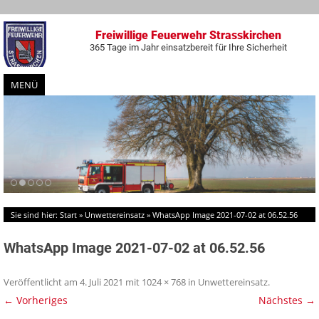
Freiwillige Feuerwehr Strasskirchen
365 Tage im Jahr einsatzbereit für Ihre Sicherheit
MENÜ
Zum
Inhalt
springen
Sie sind hier:
Start
»
Unwettereinsatz
»
WhatsApp Image 2021-07-02 at 06.52.56
WhatsApp Image 2021-07-02 at 06.52.56
Veröffentlicht am
4. Juli 2021
mit
1024 × 768
in
Unwettereinsatz
.
← Vorheriges
Nächstes →