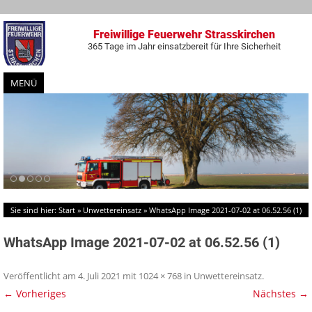
Freiwillige Feuerwehr Strasskirchen
365 Tage im Jahr einsatzbereit für Ihre Sicherheit
MENÜ
Zum
Inhalt
springen
Sie sind hier:
Start
»
Unwettereinsatz
»
WhatsApp Image 2021-07-02 at 06.52.56 (1)
WhatsApp Image 2021-07-02 at 06.52.56 (1)
Veröffentlicht am
4. Juli 2021
mit
1024 × 768
in
Unwettereinsatz
.
← Vorheriges
Nächstes →