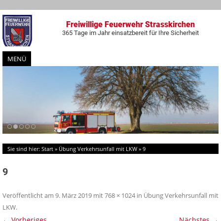
Freiwillige Feuerwehr Strasskirchen
365 Tage im Jahr einsatzbereit für Ihre Sicherheit
MENÜ
Zum
Inhalt
springen
Sie sind hier:
Start
»
Übung Verkehrsunfall mit LKW
»
9
9
Veröffentlicht am
9. März 2019
mit
768 × 1024
in
Übung Verkehrsunfall mit
LKW
.
← Vorheriges
Nächstes →