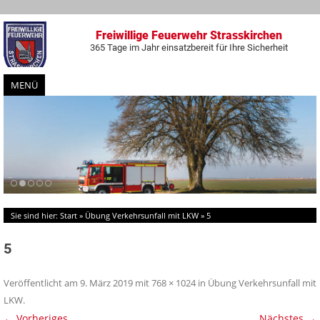
Freiwillige Feuerwehr Strasskirchen
365 Tage im Jahr einsatzbereit für Ihre Sicherheit
MENÜ
Zum
Inhalt
springen
Sie sind hier:
Start
»
Übung Verkehrsunfall mit LKW
»
5
5
Veröffentlicht am
9. März 2019
mit
768 × 1024
in
Übung Verkehrsunfall mit
LKW
.
← Vorheriges
Nächstes →