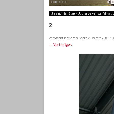
Sie sind hier:
Start
»
Übung Verkehrsunfall mit 
2
Veröffentlicht am
9. März 2019
mit
768 × 1
← Vorheriges