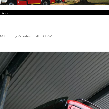
LKW
»
2
024
in
Übung Verkehrsunfall mit LKW
.