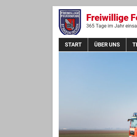
Freiwillige 
365 Tage im Jahr einsat
START
ÜBER UNS
T
Aktive Mannschaft
THL
Führungskräfte
Feuerwehrverein
Jugendgruppe
Absturzsicherungsgruppe
Historie