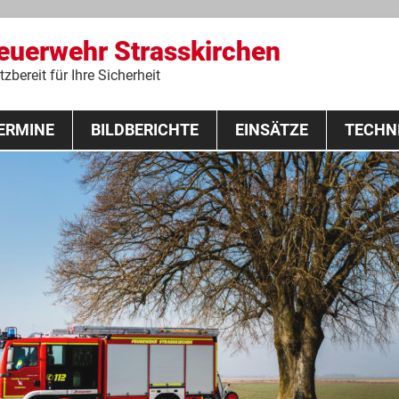
Feuerwehr Strasskirchen
zbereit für Ihre Sicherheit
Zum
ERMINE
BILDBERICHTE
Inhalt
EINSÄTZE
TECHN
springen
 Lehrgang 2020
Fahrzeuge
Ausrüstung
Schutzausrü