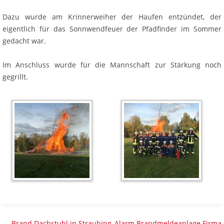
Dazu wurde am Krinnerweiher der Haufen entzündet, der
eigentlich für das Sonnwendfeuer der Pfadfinder im Sommer
gedacht war.
Im Anschluss wurde für die Mannschaft zur Stärkung noch
gegrillt.
Beitragsnavigation
←
Brand Dachstuhl in Straubing
Alarm Brandmeldeanlage Firma