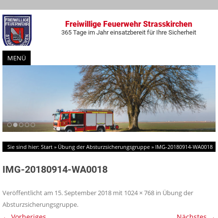
Freiwillige Feuerwehr Strasskirchen
365 Tage im Jahr einsatzbereit für Ihre Sicherheit
MENÜ
Zum
Inhalt
springen
Sie sind hier:
Start
»
Übung der Absturzsicherungsgruppe
»
IMG-20180914-WA0018
IMG-20180914-WA0018
Veröffentlicht am
15. September 2018
mit
1024 × 768
in
Übung der
Absturzsicherungsgruppe
.
← Vorheriges
Nächstes →