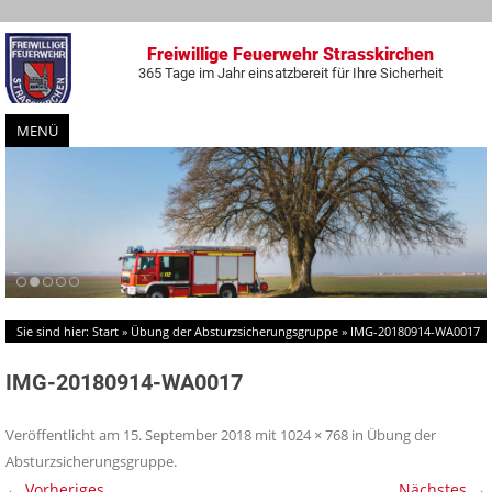
Freiwillige Feuerwehr Strasskirchen
365 Tage im Jahr einsatzbereit für Ihre Sicherheit
MENÜ
Zum
Inhalt
springen
Sie sind hier:
Start
»
Übung der Absturzsicherungsgruppe
»
IMG-20180914-WA0017
IMG-20180914-WA0017
Veröffentlicht am
15. September 2018
mit
1024 × 768
in
Übung der
Absturzsicherungsgruppe
.
← Vorheriges
Nächstes →