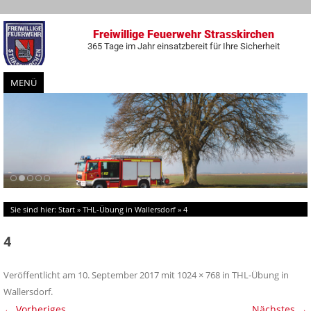
Freiwillige Feuerwehr Strasskirchen
365 Tage im Jahr einsatzbereit für Ihre Sicherheit
MENÜ
Zum
Inhalt
springen
Sie sind hier:
Start
»
THL-Übung in Wallersdorf
»
4
4
Veröffentlicht am
10. September 2017
mit
1024 × 768
in
THL-Übung in
Wallersdorf
.
← Vorheriges
Nächstes →