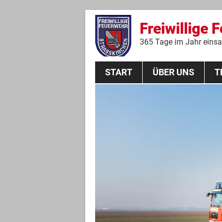
Freiwillige 
365 Tage im Jahr einsat
START
ÜBER UNS
T
Aktive Mannschaft
THL
Führungskräfte
Feuerwehrverein
Jugendgruppe
Absturzsicherungsgruppe
Historie