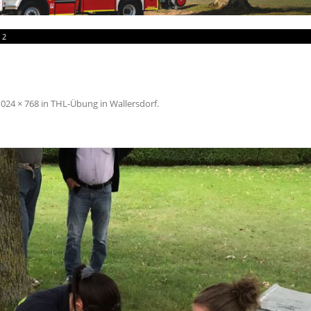
»
2
1024 × 768
in
THL-Übung in Wallersdorf
.