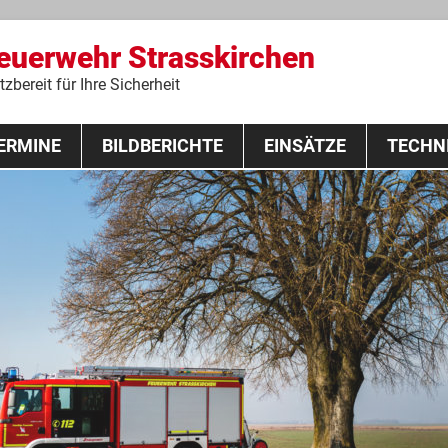
Feuerwehr Strasskirchen
zbereit für Ihre Sicherheit
Zum
ERMINE
BILDBERICHTE
Inhalt
EINSÄTZE
TECHN
springen
 Lehrgang 2020
Fahrzeuge
Ausrüstung
Schutzausrü