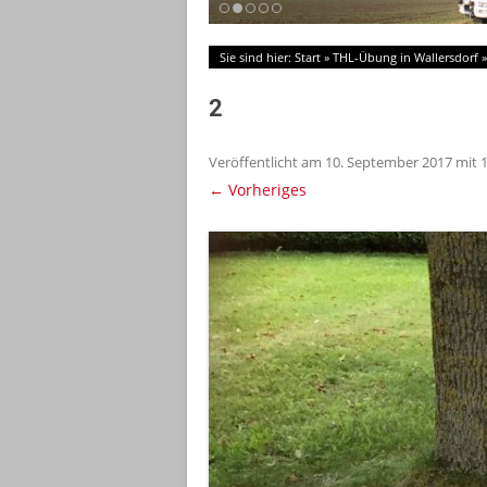
Sie sind hier:
Start
»
THL-Übung in Wallersdorf
2
Veröffentlicht am
10. September 2017
mit
← Vorheriges