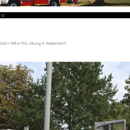
»
12
1024 × 768
in
THL-Übung in Wallersdorf
.