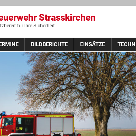
Feuerwehr Strasskirchen
zbereit für Ihre Sicherheit
Zum
ERMINE
BILDBERICHTE
Inhalt
EINSÄTZE
TECHN
springen
 Lehrgang 2020
Fahrzeuge
Ausrüstung
Schutzausrü