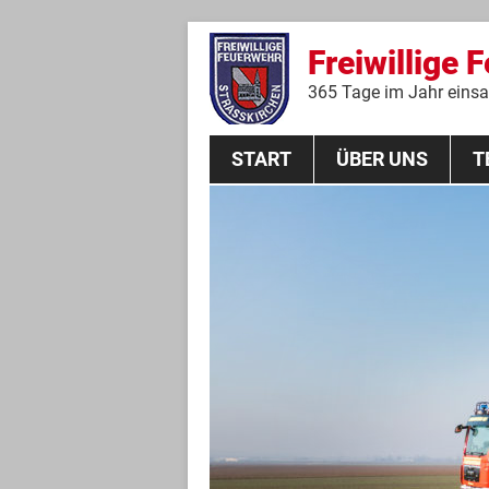
Freiwillige 
365 Tage im Jahr einsat
START
ÜBER UNS
T
Aktive Mannschaft
THL
Führungskräfte
Feuerwehrverein
Jugendgruppe
Absturzsicherungsgruppe
Historie