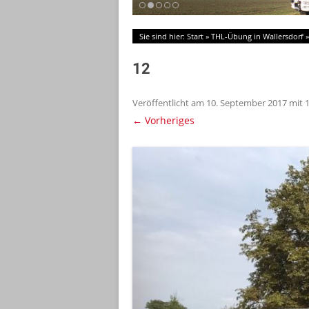
Sie sind hier:
Start
»
THL-Übung in Wallersdorf
12
Veröffentlicht am
10. September 2017
mit
← Vorheriges