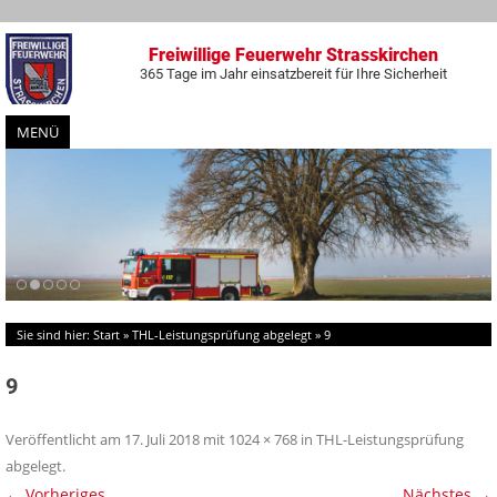
Freiwillige Feuerwehr Strasskirchen
365 Tage im Jahr einsatzbereit für Ihre Sicherheit
MENÜ
Zum
Inhalt
springen
Sie sind hier:
Start
»
THL-Leistungsprüfung abgelegt
»
9
9
Veröffentlicht am
17. Juli 2018
mit
1024 × 768
in
THL-Leistungsprüfung
abgelegt
.
← Vorheriges
Nächstes →