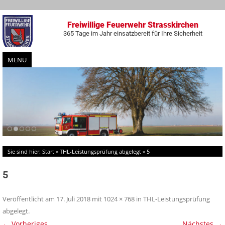
Freiwillige Feuerwehr Strasskirchen
365 Tage im Jahr einsatzbereit für Ihre Sicherheit
MENÜ
Zum
Inhalt
springen
Sie sind hier:
Start
»
THL-Leistungsprüfung abgelegt
»
5
5
Veröffentlicht am
17. Juli 2018
mit
1024 × 768
in
THL-Leistungsprüfung
abgelegt
.
← Vorheriges
Nächstes →