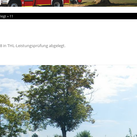
legt
»
11
68
in
THL-Leistungsprüfung abgelegt
.