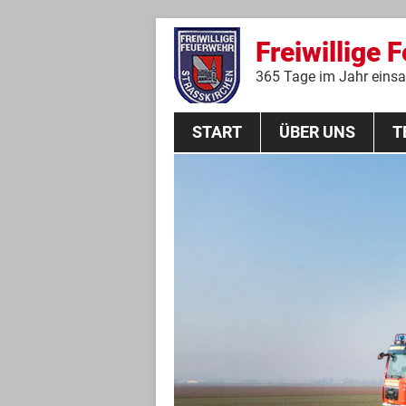
Freiwillige 
365 Tage im Jahr einsat
START
ÜBER UNS
T
Aktive Mannschaft
THL
Führungskräfte
Feuerwehrverein
Jugendgruppe
Absturzsicherungsgruppe
Historie