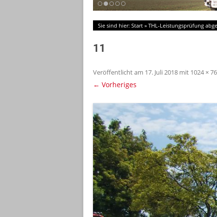
Sie sind hier:
Start
»
THL-Leistungsprüfung abge
11
Veröffentlicht am
17. Juli 2018
mit
1024 × 7
← Vorheriges