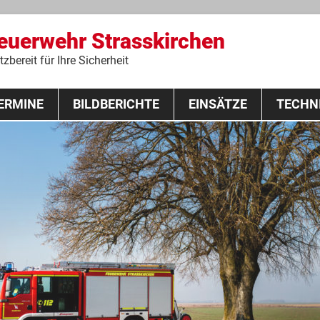
Feuerwehr Strasskirchen
zbereit für Ihre Sicherheit
Zum
ERMINE
BILDBERICHTE
Inhalt
EINSÄTZE
TECHN
springen
 Lehrgang 2020
Fahrzeuge
Ausrüstung
Schutzausrü