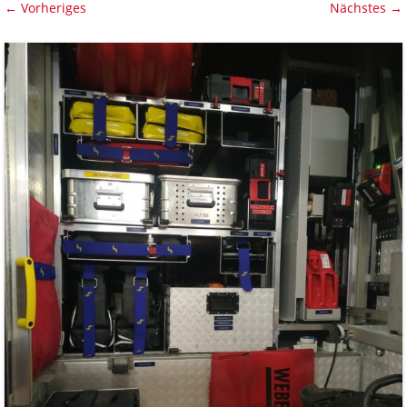
← Vorheriges
Nächstes →