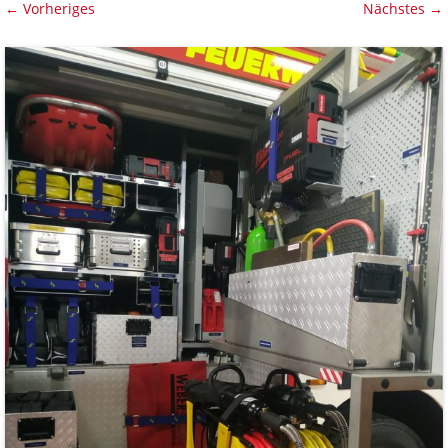
← Vorheriges
Nächstes →