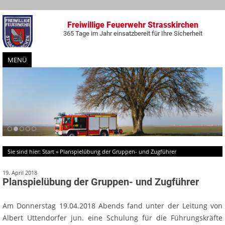
Freiwillige Feuerwehr Strasskirchen
365 Tage im Jahr einsatzbereit für Ihre Sicherheit
MENÜ
Zum
Inhalt
springen
Sie sind hier:
Start
»
Planspielübung der Gruppen- und Zugführer
19. April 2018
Planspielübung der Gruppen- und Zugführer
Am Donnerstag 19.04.2018 Abends fand unter der Leitung von
Albert Uttendorfer jun. eine Schulung für die Führungskräfte