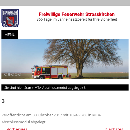
Freiwillige Feuerwehr Strasskirchen
365 Tage im Jahr einsatzbereit für Ihre Sicherheit
MENÜ
Zum
Inhalt
springen
Sie sind hier:
Start
»
MTA-Abschlussmodul abgelegt
»
3
3
Veröffentlicht am
30. Oktober 2017
mit
1024 × 768
in
MTA-
Abschlussmodul abgelegt
.
← Vorheriges
Nächstes →