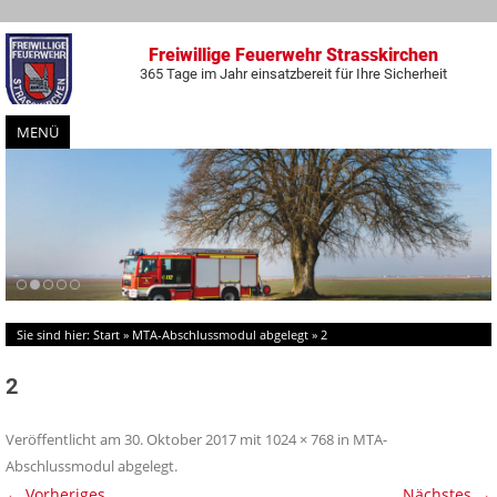
Freiwillige Feuerwehr Strasskirchen
365 Tage im Jahr einsatzbereit für Ihre Sicherheit
MENÜ
Zum
Inhalt
springen
Sie sind hier:
Start
»
MTA-Abschlussmodul abgelegt
»
2
2
Veröffentlicht am
30. Oktober 2017
mit
1024 × 768
in
MTA-
Abschlussmodul abgelegt
.
← Vorheriges
Nächstes →