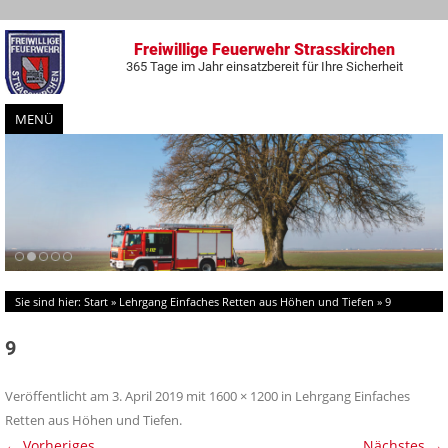
Freiwillige Feuerwehr Strasskirchen
365 Tage im Jahr einsatzbereit für Ihre Sicherheit
MENÜ
Zum
Inhalt
springen
Sie sind hier:
Start
»
Lehrgang Einfaches Retten aus Höhen und Tiefen
»
9
9
Veröffentlicht am
3. April 2019
mit
1600 × 1200
in
Lehrgang Einfaches
Retten aus Höhen und Tiefen
.
← Vorheriges
Nächstes →