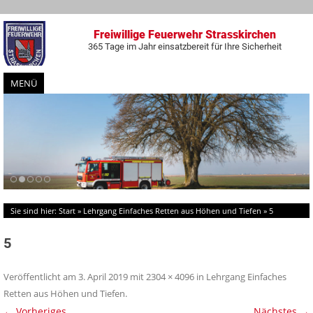
Freiwillige Feuerwehr Strasskirchen
365 Tage im Jahr einsatzbereit für Ihre Sicherheit
MENÜ
Zum
Inhalt
springen
Sie sind hier:
Start
»
Lehrgang Einfaches Retten aus Höhen und Tiefen
»
5
5
Veröffentlicht am
3. April 2019
mit
2304 × 4096
in
Lehrgang Einfaches
Retten aus Höhen und Tiefen
.
← Vorheriges
Nächstes →