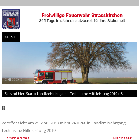
Freiwillige Feuerwehr Strasskirchen
365 Tage im Jahr einsatzbereit für Ihre Sicherheit
MENÜ
Zum
Inhalt
springen
Sie sind hier:
Start
»
Landkreislehrgang – Technische Hilfeleistung 2019
»
8
8
Veröffentlicht am
21. April 2019
mit
1024 × 768
in
Landkreislehrgang –
Technische Hilfeleistung 2019
.
← Vorheriges
Nächstes →