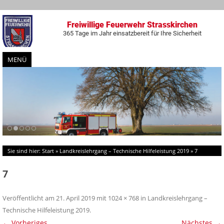
Freiwillige Feuerwehr Strasskirchen
365 Tage im Jahr einsatzbereit für Ihre Sicherheit
MENÜ
Zum
Inhalt
springen
Sie sind hier:
Start
»
Landkreislehrgang – Technische Hilfeleistung 2019
»
7
7
Veröffentlicht am
21. April 2019
mit
1024 × 768
in
Landkreislehrgang –
Technische Hilfeleistung 2019
.
← Vorheriges
Nächstes →