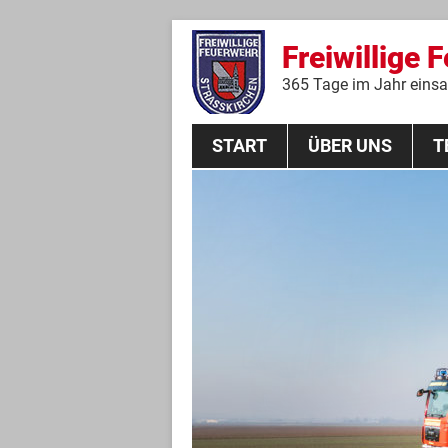
Freiwillige 
365 Tage im Jahr einsat
START
ÜBER UNS
T
Aktive Mannschaft
THL
Führungskräfte
Feuerwehrverein
Jugendgruppe
Absturzsicherungsgruppe
Historie