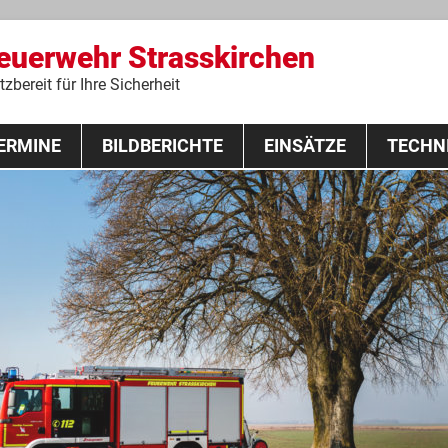
Feuerwehr Strasskirchen
zbereit für Ihre Sicherheit
Zum
ERMINE
BILDBERICHTE
Inhalt
EINSÄTZE
TECHN
springen
 Lehrgang 2020
Fahrzeuge
Ausrüstung
Schutzausrü