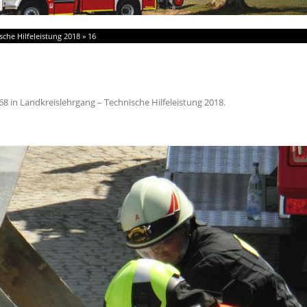
sche Hilfeleistung 2018
»
16
68
in
Landkreislehrgang – Technische Hilfeleistung 2018
.