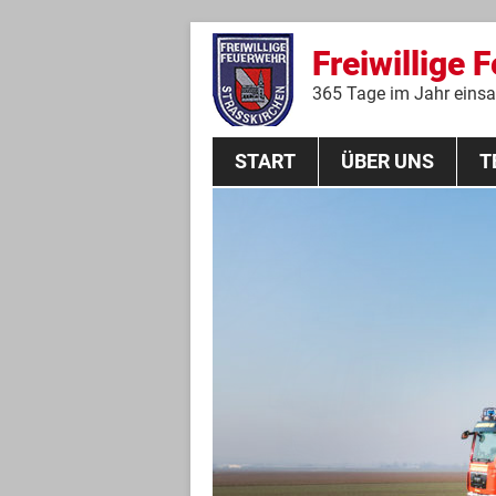
Freiwillige 
365 Tage im Jahr einsat
START
ÜBER UNS
T
Aktive Mannschaft
THL
Führungskräfte
Feuerwehrverein
Jugendgruppe
Absturzsicherungsgruppe
Historie