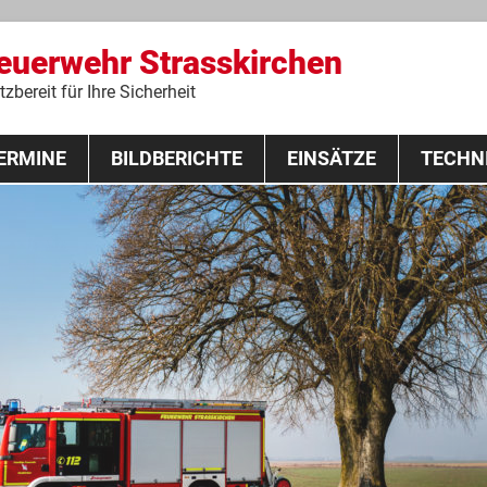
Feuerwehr Strasskirchen
zbereit für Ihre Sicherheit
Zum
ERMINE
BILDBERICHTE
Inhalt
EINSÄTZE
TECHN
springen
 Lehrgang 2020
Fahrzeuge
Ausrüstung
Schutzausrü