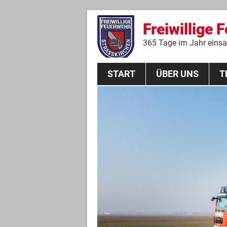
Freiwillige 
365 Tage im Jahr einsat
START
ÜBER UNS
T
Aktive Mannschaft
THL
Führungskräfte
Feuerwehrverein
Jugendgruppe
Absturzsicherungsgruppe
Historie