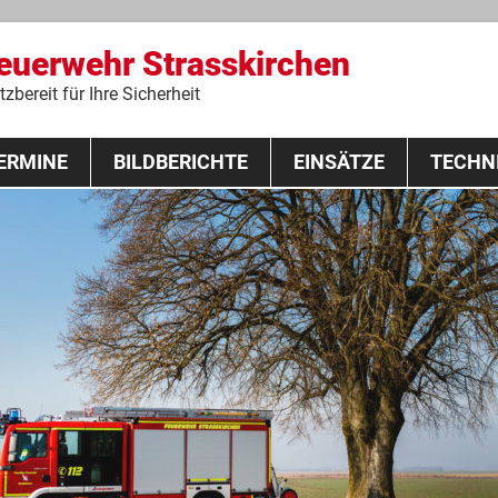
Feuerwehr Strasskirchen
zbereit für Ihre Sicherheit
Zum
ERMINE
BILDBERICHTE
Inhalt
EINSÄTZE
TECHN
springen
 Lehrgang 2020
Fahrzeuge
Ausrüstung
Schutzausrü