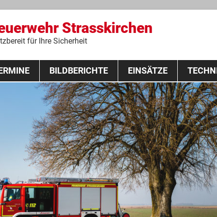
Feuerwehr Strasskirchen
zbereit für Ihre Sicherheit
Zum
ERMINE
BILDBERICHTE
Inhalt
EINSÄTZE
TECHN
springen
 Lehrgang 2020
Fahrzeuge
Ausrüstung
Schutzausrü