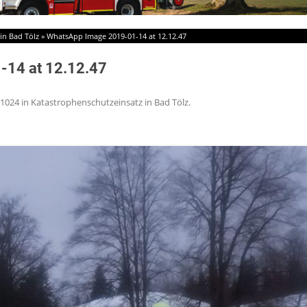
in Bad Tölz
»
WhatsApp Image 2019-01-14 at 12.12.47
-14 at 12.12.47
 1024
in
Katastrophenschutzeinsatz in Bad Tölz
.