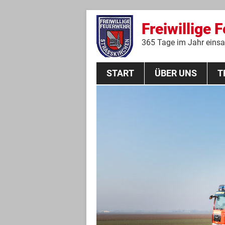
Freiwillige 
365 Tage im Jahr einsat
START
ÜBER UNS
T
Aktive Mannschaft
THL
Führungskräfte
Feuerwehrverein
Jugendgruppe
Absturzsicherungsgruppe
Historie