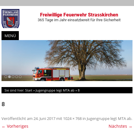
Freiwillige Feuerwehr Strasskirchen
365 Tage im Jahr einsatzbereit für Ihre Sicherheit
MENÜ
Zum
Inhalt
springen
Sie sind hier:
Start
»
Jugengruppe legt MTA ab
»
8
8
Veröffentlicht am
24. Juni 2017
mit
1024 × 768
in
Jugengruppe legt MTA ab
.
← Vorheriges
Nächstes →