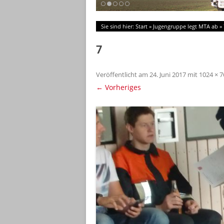
Sie sind hier:
Start
»
Jugengruppe legt MTA ab
»
7
Veröffentlicht am
24. Juni 2017
mit
1024 × 7
← Vorheriges