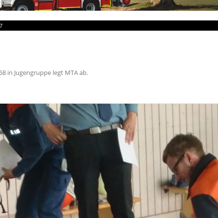
7
68
in
Jugengruppe legt MTA ab
.