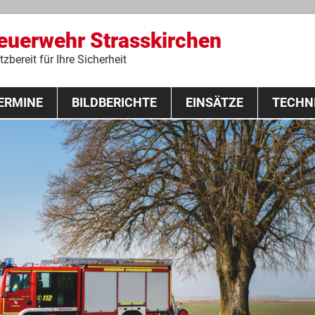
Feuerwehr Strasskirchen
zbereit für Ihre Sicherheit
Zum
ERMINE
BILDBERICHTE
Inhalt
EINSÄTZE
TECHN
springen
 Lehrgang 2020
Fahrzeuge
Ausrüstung
Schutzausrü