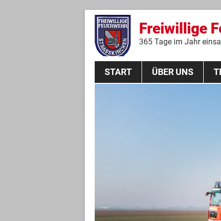
Freiwillige 
365 Tage im Jahr einsat
START
ÜBER UNS
T
Aktive Mannschaft
THL
Führungskräfte
Feuerwehrverein
Jugendgruppe
Absturzsicherungsgruppe
Historie