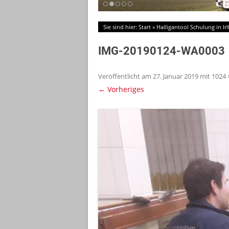
Sie sind hier:
Start
»
Halligantool Schulung in Ir
IMG-20190124-WA0003
Veröffentlicht am
27. Januar 2019
mit
1024 
← Vorheriges