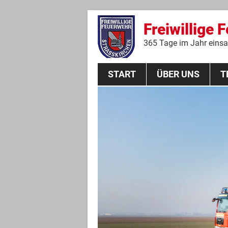
Freiwillige 
365 Tage im Jahr einsat
START
ÜBER UNS
T
Aktive Mannschaft
THL
Führungskräfte
Feuerwehrverein
Jugendgruppe
Absturzsicherungsgruppe
Historie