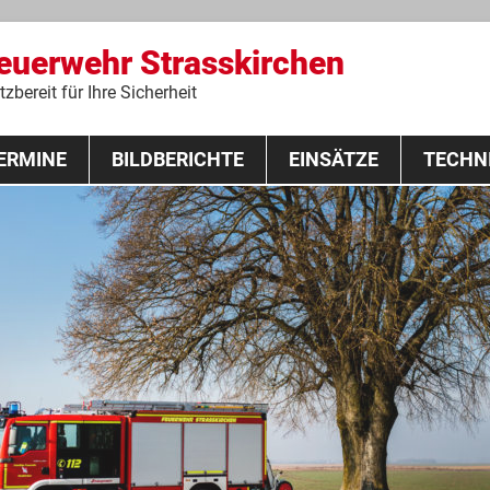
Feuerwehr Strasskirchen
zbereit für Ihre Sicherheit
Zum
ERMINE
BILDBERICHTE
Inhalt
EINSÄTZE
TECHN
springen
 Lehrgang 2020
Fahrzeuge
Ausrüstung
Schutzausrü