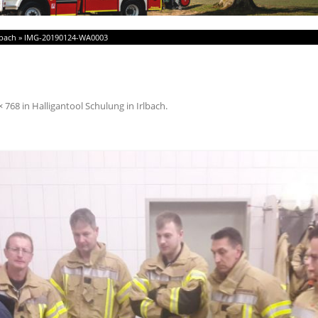
lbach
»
IMG-20190124-WA0003
× 768
in
Halligantool Schulung in Irlbach
.