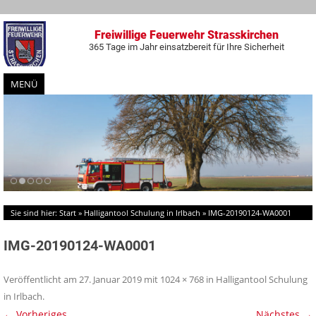
Freiwillige Feuerwehr Strasskirchen
365 Tage im Jahr einsatzbereit für Ihre Sicherheit
MENÜ
Zum
Inhalt
springen
Sie sind hier:
Start
»
Halligantool Schulung in Irlbach
»
IMG-20190124-WA0001
IMG-20190124-WA0001
Veröffentlicht am
27. Januar 2019
mit
1024 × 768
in
Halligantool Schulung
in Irlbach
.
← Vorheriges
Nächstes →