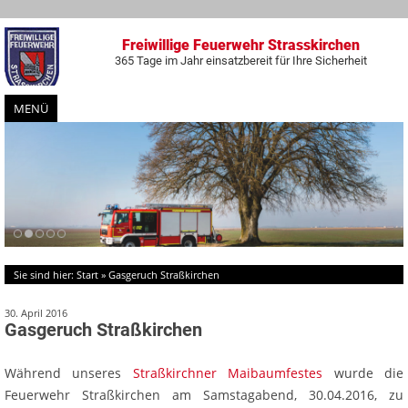
Freiwillige Feuerwehr Strasskirchen
365 Tage im Jahr einsatzbereit für Ihre Sicherheit
MENÜ
Zum
Inhalt
springen
Sie sind hier:
Start
»
Gasgeruch Straßkirchen
30. April 2016
Gasgeruch Straßkirchen
Während unseres
Straßkirchner Maibaumfestes
wurde die
Feuerwehr Straßkirchen am Samstagabend, 30.04.2016, zu