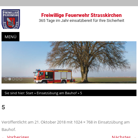
Freiwillige Feuerwehr Strasskirchen
365 Tage im Jahr einsatzbereit für Ihre Sicherheit
MENÜ
Zum
Inhalt
springen
Sie sind hier:
Start
»
Einsatzübung am Bauhof
»
5
5
Veröffentlicht am
21. Oktober 2018
mit
1024 × 768
in
Einsatzübung am
Bauhof
.
← Vorheriges
Nächstes →