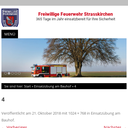
Freiwillige Feuerwehr Strasskirchen
365 Tage im Jahr einsatzbereit für Ihre Sicherheit
MENÜ
Zum
Inhalt
springen
Sie sind hier:
Start
»
Einsatzübung am Bauhof
»
4
4
Veröffentlicht am
21. Oktober 2018
mit
1024 × 768
in
Einsatzübung am
Bauhof
.
← Vorheriges
Nächstes →