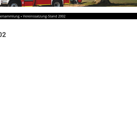
tversammlung
»
Vereinssatzung-Stand 2002
02