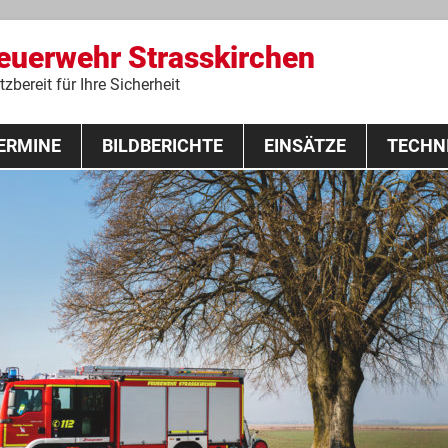
Feuerwehr Strasskirchen
zbereit für Ihre Sicherheit
Zum
ERMINE
BILDBERICHTE
Inhalt
EINSÄTZE
TECHN
springen
 Lehrgang 2020
Fahrzeuge
Ausrüstung
Schutzausrü