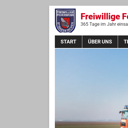
Freiwillige 
365 Tage im Jahr einsat
START
ÜBER UNS
T
Aktive Mannschaft
THL
Führungskräfte
Feuerwehrverein
Jugendgruppe
Absturzsicherungsgruppe
Historie