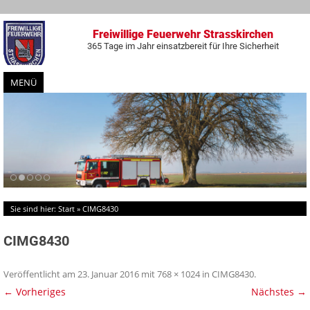
Freiwillige Feuerwehr Strasskirchen
365 Tage im Jahr einsatzbereit für Ihre Sicherheit
MENÜ
Zum
Inhalt
springen
Sie sind hier:
Start
»
CIMG8430
CIMG8430
Veröffentlicht am
23. Januar 2016
mit
768 × 1024
in
CIMG8430
.
← Vorheriges
Nächstes →